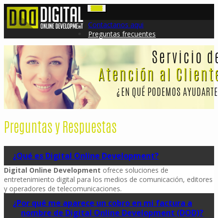
Contactanos aqui
Preguntas frecuentes
Servicio d
Atención al Client
¿EN QUÉ PODEMOS AYUDARTE
Preguntas y Respuestas
¿Qué es Digital Online Development?
Digital Online Development
ofrece soluciones de
entretenimiento digital para los medios de comunicación, editores
y operadores de telecomunicaciones.
¿Por qué me aparece un cobro en mi factura a
nombre de Digital Online Development (DOD)?